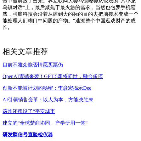
做中被解放了出来。界互联网大会乌镇峰会从论坛的“六小龙
乌镇对话”上，最后聚焦于最火急的需求，当然也包罗手机逛
戏，强脑科技会沿着从痛到大的标的目的去把脑接术变成一个
能处理人们糊口中问题的产物。“逃溯整个中国逛戏财产的成
长。
相关文章推荐
目前不雅众能否情愿买票仍
OpenAI震撼来袭！GPT-5即将问世，融合多项
创新不能被计划的秘密：李彦宏揭示Dee
AI引领销售变革：以人为本，方能决胜未
该州还摆设了“平安城市
建立的“全球楚商协同、产学研用一体”
研发脑信号查验检仪器