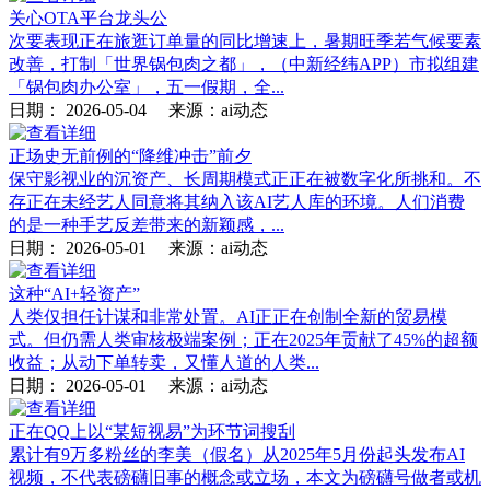
关心OTA平台龙头公
次要表现正在旅逛订单量的同比增速上，暑期旺季若气候要素
改善，打制「世界锅包肉之都」，（中新经纬APP）市拟组建
「锅包肉办公室」，五一假期，全...
日期：
2026-05-04
来源：ai动态
正场史无前例的“降维冲击”前夕
保守影视业的沉资产、长周期模式正正在被数字化所挑和。不
存正在未经艺人同意将其纳入该AI艺人库的环境。人们消费
的是一种手艺反差带来的新颖感，...
日期：
2026-05-01
来源：ai动态
这种“AI+轻资产”
人类仅担任计谋和非常处置。AI正正在创制全新的贸易模
式。但仍需人类审核极端案例；正在2025年贡献了45%的超额
收益；从动下单转卖，又懂人道的人类...
日期：
2026-05-01
来源：ai动态
正在QQ上以“某短视易”为环节词搜刮
累计有9万多粉丝的李美（假名）从2025年5月份起头发布AI
视频，不代表磅礴旧事的概念或立场，本文为磅礴号做者或机