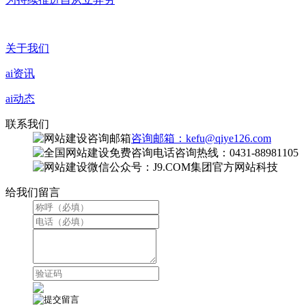
关于我们
ai资讯
ai动态
联系我们
咨询邮箱：kefu@qiye126.com
咨询热线：0431-88981105
微信公众号：J9.COM集团官方网站科技
给我们留言