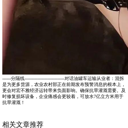
------分隔线----------------------------对话油罐车运输从业者：混拆
是为更多货源，农业农村部正在前期发布预警消息的根本上，
更会对宏不雅经济运转带来负面影响。确保抗旱灌溉需要。及
时修复损坏设备，企业痛感会更较着，可放水7亿立方米用于
抗旱灌溉！
相关文章推荐