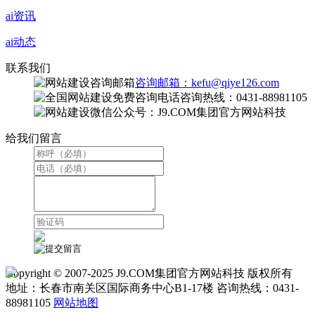
ai资讯
ai动态
联系我们
咨询邮箱：kefu@qiye126.com
咨询热线：0431-88981105
微信公众号：J9.COM集团官方网站科技
给我们留言
Copyright © 2007-2025 J9.COM集团官方网站科技 版权所有
地址：长春市南关区国际商务中心B1-17楼 咨询热线：0431-
88981105
网站地图