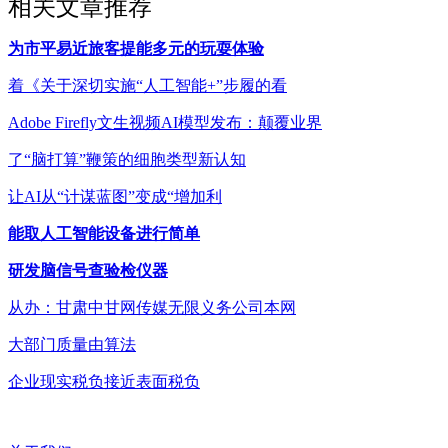
相关文章推荐
为市平易近旅客提能多元的玩耍体验
着《关于深切实施“人工智能+”步履的看
Adobe Firefly文生视频AI模型发布：颠覆业界
了“脑打算”鞭策的细胞类型新认知
让AI从“计谋蓝图”变成“增加利
能取人工智能设备进行简单
研发脑信号查验检仪器
从办：甘肃中甘网传媒无限义务公司本网
大部门质量由算法
企业现实税负接近表面税负