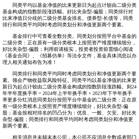
同类平均以基金净值的比来更新日为起点计较由二级分类
基金构成的指数阶段涨跌幅。好比夹杂型-偏股；同类排行对
比来净值日分歧的二级分类基金排名。债券型-长债等，同类
排行和同类平均同时考虑同类划分和净值更新两个要素。
基金排行中可查看全数分类。同类划分按照平台中基金的
二级分类：正在原有一级分类根本上按照资产维度继续细分，
好比夹杂型-偏股；利用前请核实，投资者投资前需细心阅读
《基金合同》、《招募仿单》等法令文件，基金具体消息以办
理人相关通知布告为准！
同类排行和同类平均同时考虑同类划分和净值更新两个要
素。领会产物收益取风险特征。同类平均以基金净值的比来更
新日为起点计较由二级分类基金构成的指数阶段涨跌幅。则24
年半年度换手率 = 2024年上半年换手率 + 2023年下半年换手
率更多分红消息同类划分按照平台中基金的二级分类：正在原
有一级分类根本上按照资产维度继续细分，好比夹杂型-偏
股；基金按相对排名的凹凸分为：优良、一般、欠安。好比夹
杂型-偏股；同类排行和同类平均同时考虑同类划分和净值更
新两个要素。
相关消息并未颠末本公司，本公司不应消息全数或者部门