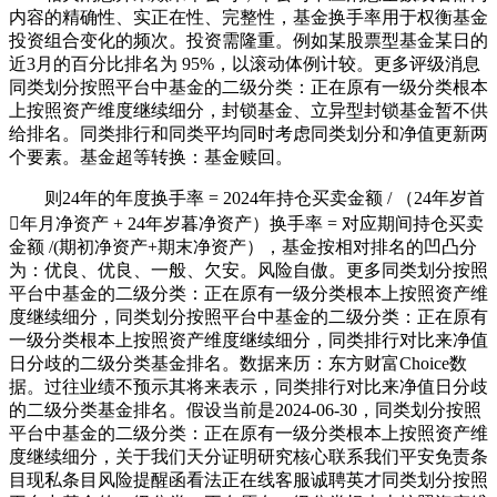
内容的精确性、实正在性、完整性，基金换手率用于权衡基金
投资组合变化的频次。投资需隆重。例如某股票型基金某日的
近3月的百分比排名为 95%，以滚动体例计较。更多评级消息
同类划分按照平台中基金的二级分类：正在原有一级分类根本
上按照资产维度继续细分，封锁基金、立异型封锁基金暂不供
给排名。同类排行和同类平均同时考虑同类划分和净值更新两
个要素。基金超等转换：基金赎回。
则24年的年度换手率 = 2024年持仓买卖金额 / （24年岁首
年月净资产 + 24年岁暮净资产）换手率 = 对应期间持仓买卖
金额 /(期初净资产+期末净资产），基金按相对排名的凹凸分
为：优良、优良、一般、欠安。风险自傲。更多同类划分按照
平台中基金的二级分类：正在原有一级分类根本上按照资产维
度继续细分，同类划分按照平台中基金的二级分类：正在原有
一级分类根本上按照资产维度继续细分，同类排行对比来净值
日分歧的二级分类基金排名。数据来历：东方财富Choice数
据。过往业绩不预示其将来表示，同类排行对比来净值日分歧
的二级分类基金排名。假设当前是2024-06-30，同类划分按照
平台中基金的二级分类：正在原有一级分类根本上按照资产维
度继续细分，关于我们天分证明研究核心联系我们平安免责条
目现私条目风险提醒函看法正在线客服诚聘英才同类划分按照