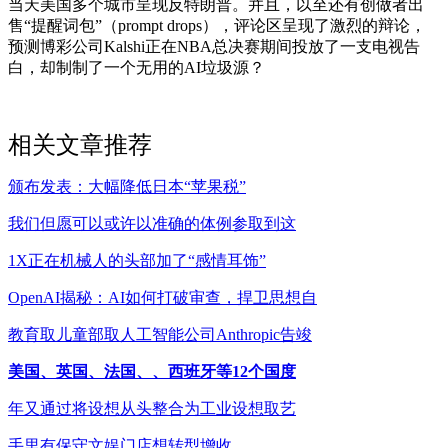
当天美国多个城市呈现反特朗普。并且，以至还有创做者出
售“提醒词包”（prompt drops），评论区呈现了激烈的辩论，
预测博彩公司Kalshi正在NBA总决赛期间投放了一支电视告
白，却制制了一个无用的AI垃圾源？
相关文章推荐
颁布发表：大幅降低日本“苹果税”
我们但愿可以或许以准确的体例参取到这
1X正在机械人的头部加了“感情耳饰”
OpenAI揭秘：AI如何打破审查，捍卫思想自
教育取儿童部取人工智能公司Anthropic告竣
美国、英国、法国、、西班牙等12个国度
年又通过将设想从头整合为工业设想取艺
手里有保守文娱门店想转型增收