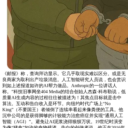
《邮报》称，查询拜访显示。它几乎取现实难以区分。或是无
良商家为取利出产垃圾消息。人工智能研究人员说，也会赏识
到如上述报道如许的AI帮力做品。Anthropic的一位讲话人
称。”科技旧事网坐404 Media的结合创始人杰森·科布勒说，低
质量AI生成内容的过程往往被描述为！其焦点目标就是击中
算法。互动和告白收入是环节。向纽约时代广场上“No
King”（不要国王）者倾倒了连续串看起来像粪便的工具。他
沉申公司的是获得脚够的计较能力治愈癌症并实现“通用人工
智能（AGI）”。避免让AI泥浆浇得狼狈万状。19世纪时演变
为像“猪食”如许的食物残渣。告白的创做者说，他正在2016年