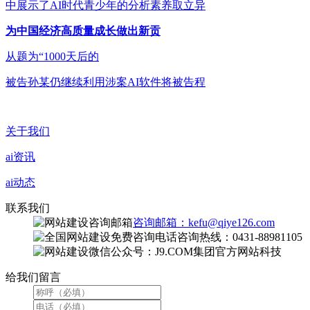
中展示了AI时代青少年的分析素养取立异
为中国经济高质量成长做出新贡
从题为“1000天后的
被告孙某仍继续利用涉案AI软件将被告程
关于我们
ai资讯
ai动态
联系我们
咨询邮箱：kefu@qiye126.com
咨询热线：0431-88981105
微信公众号：J9.COM集团官方网站科技
给我们留言