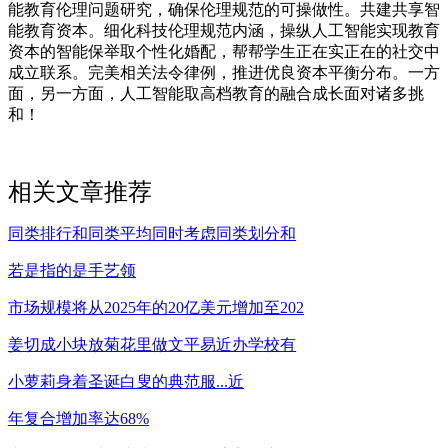
能教育伦理问题研究，确保伦理规范的可操做性。共建共享智
能教育资本。细化科技伦理规范内涵，操纵人工智能实现教育
资本的智能保举取个性化婚配，帮帮学生正在实正在的社交中
成立联系。完美相关法令律例，推进优良资本平衡分布。一方
面，另一方面，人工智能取高档教育的融合成长面对诸多挑
和！
相关文章推荐
同类排行和同类平均同时考虑同类划分和
若是指的是手艺领
市场规模将从2025年的20亿美元增加至202
姜切成小块放菊花里做文平易近办学校有
小萝莉身着圣诞白叟的典范服...近
年复合增加率达68%