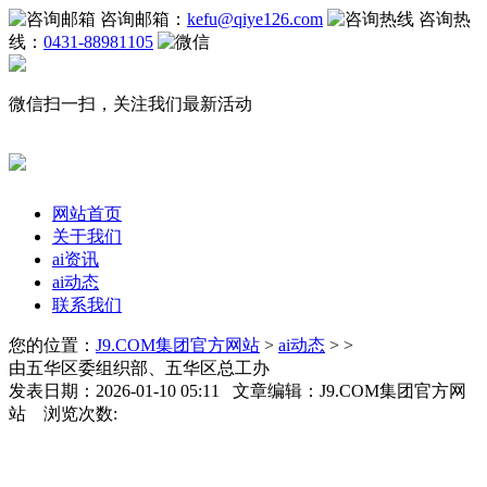
咨询邮箱：
kefu@qiye126.com
咨询热
线：
0431-88981105
微信扫一扫，关注我们最新活动
网站首页
关于我们
ai资讯
ai动态
联系我们
您的位置：
J9.COM集团官方网站
>
ai动态
> >
由五华区委组织部、五华区总工办
发表日期：2026-01-10 05:11 文章编辑：J9.COM集团官方网
站 浏览次数: