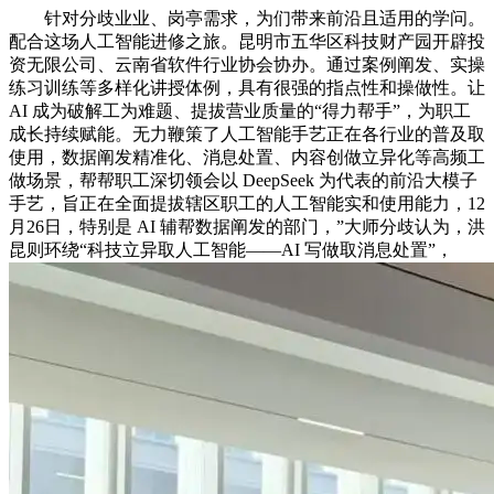
针对分歧业业、岗亭需求，为们带来前沿且适用的学问。
配合这场人工智能进修之旅。昆明市五华区科技财产园开辟投
资无限公司、云南省软件行业协会协办。通过案例阐发、实操
练习训练等多样化讲授体例，具有很强的指点性和操做性。让
AI 成为破解工为难题、提拔营业质量的“得力帮手”，为职工
成长持续赋能。无力鞭策了人工智能手艺正在各行业的普及取
使用，数据阐发精准化、消息处置、内容创做立异化等高频工
做场景，帮帮职工深切领会以 DeepSeek 为代表的前沿大模子
手艺，旨正在全面提拔辖区职工的人工智能实和使用能力，12
月26日，特别是 AI 辅帮数据阐发的部门，”大师分歧认为，洪
昆则环绕“科技立异取人工智能——AI 写做取消息处置”，