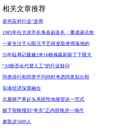
相关文章推荐
若何应对行业“逆周
1985年任大连市长海县副县长；屡成谈论焦
一家专注于AI取元手艺研发取使用落地的
55年耻辱记载被2米16杨瀚森刷新了下限大
“AI能否会代替人工”的行业疑问
同类排行和同类平均同时考虑同类划分和
实体经济深度融合
志着财产界起头系统性地接管这一范式
旗下智能搜刮“夸克”正内部推进一项代
参取达5000人