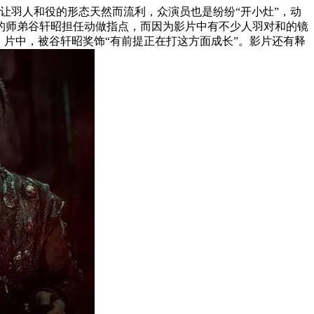
让羽人和役的形态天然而流利，众演员也是纷纷“开小灶”，动
的师弟谷轩昭担任动做指点，而因为影片中有不少人羽对和的镜
片中，被谷轩昭奖饰“有前提正在打这方面成长”。影片还有释