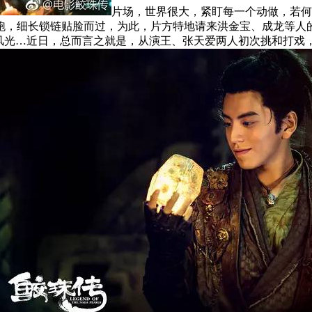
片场，世界很大，紧盯每一个动做，若何
跑，细长锁链贴脸而过，为此，片方特地请来洪金宝、成龙等人
风光…近日，总而言之就是，从演王、张天爱两人初次挑和打戏，