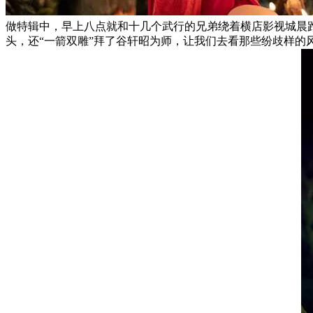
做特辑中，早上八点就和十几个武行的兄弟绕着横店影视城晨
头，还“一箭双雕”拜了谷轩昭为师，让我们去看那些纷歧样的