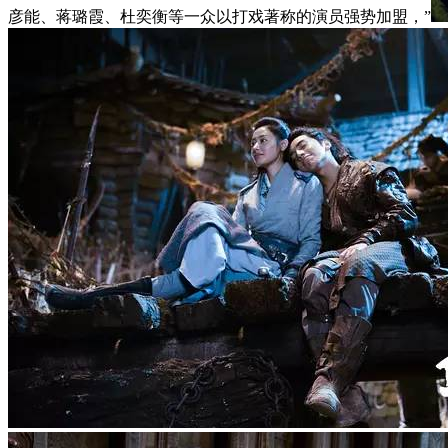
彦能、蒋璐霞、杜奕衡等一众以打戏著称的演员强势加盟，”