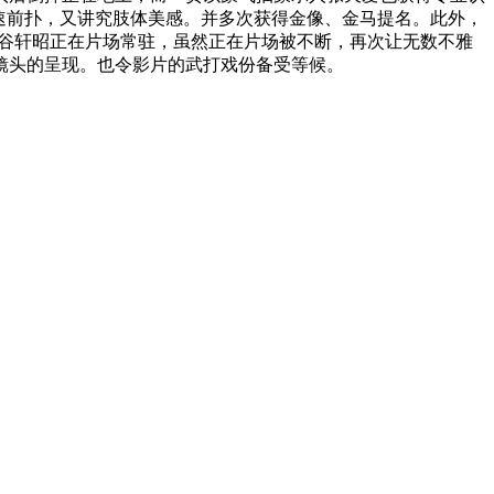
速前扑，又讲究肢体美感。并多次获得金像、金马提名。此外，
。谷轩昭正在片场常驻，虽然正在片场被不断，再次让无数不雅
镜头的呈现。也令影片的武打戏份备受等候。