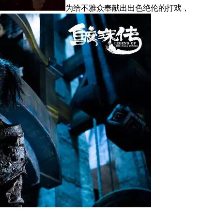
为给不雅众奉献出出色绝伦的打戏，