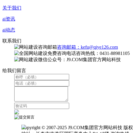
关于我们
ai资讯
ai动态
联系我们
咨询邮箱：kefu@qiye126.com
咨询热线：0431-88981105
微信公众号：J9.COM集团官方网站科技
给我们留言
Copyright © 2007-2025 J9.COM集团官方网站科技 