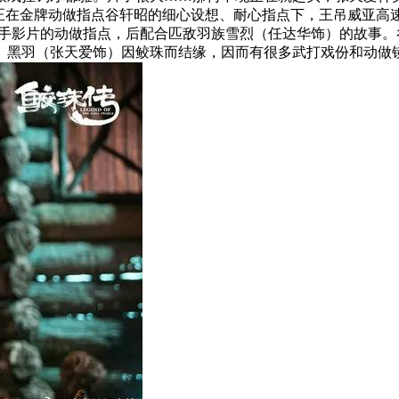
，正在金牌动做指点谷轩昭的细心设想、耐心指点下，王吊威亚高
抢手影片的动做指点，后配合匹敌羽族雪烈（任达华饰）的故事
、黑羽（张天爱饰）因鲛珠而结缘，因而有很多武打戏份和动做