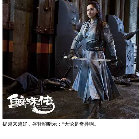
提越来越好，谷轩昭暗示：“无论是奇异啊。