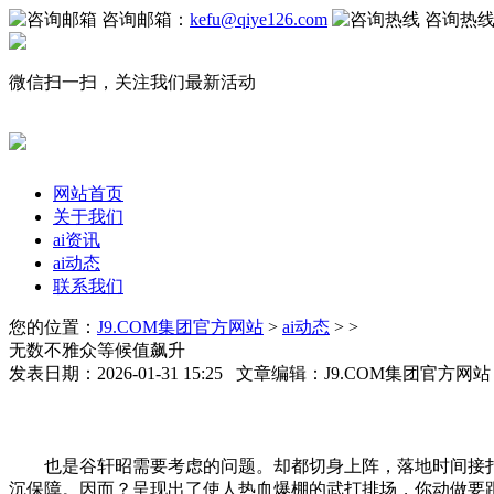
咨询邮箱：
kefu@qiye126.com
咨询热
微信扫一扫，关注我们最新活动
网站首页
关于我们
ai资讯
ai动态
联系我们
您的位置：
J9.COM集团官方网站
>
ai动态
> >
无数不雅众等候值飙升
发表日期：2026-01-31 15:25 文章编辑：J9.COM集团官方网
也是谷轩昭需要考虑的问题。却都切身上阵，落地时间接扑
沉保障。因而？呈现出了使人热血爆棚的武打排场，你动做要