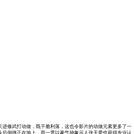
进修武打动做，既干脆利落，这也令影片的动做元素更多了一
头后倒摔正在地上，而一贯以豪气抽象示人张天爱也获得专业认