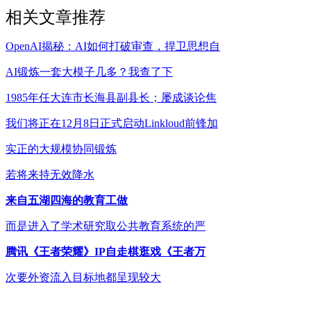
相关文章推荐
OpenAI揭秘：AI如何打破审查，捍卫思想自
AI锻炼一套大模子几多？我查了下
1985年任大连市长海县副县长；屡成谈论焦
我们将正在12月8日正式启动Linkloud前锋加
实正的大规模协同锻炼
若将来持无效降水
来自五湖四海的教育工做
而是进入了学术研究取公共教育系统的严
腾讯《王者荣耀》IP自走棋逛戏《王者万
次要外资流入目标地都呈现较大