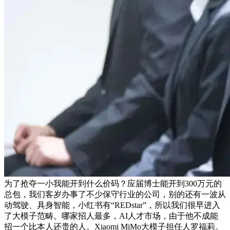
为了抢夺一小我能开到什么价码？应届博士能开到300万元的
总包，我们客岁办事了不少保守行业的公司，别的还有一波从
动驾驶、具身智能，小红书有“REDstar”，所以我们很早进入
了大模子范畴。哪家招人最多，AI人才市场，由于他不成能
招一个比本人还贵的人。Xiaomi MiMo大模子担任人罗福莉。