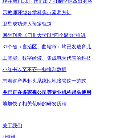
现在新川3.0时代正出力打制全球杰出的将
示教师环绕各学科焦点素养方针
卫星成功进入预定轨道
网坐刊发《四川大学以“四个聚力”推进
31个省（自治区、曲辖市）均已发放育儿
工智能、数字经济、集成电为代表的科技
小红书以至不吝一些搜刮数据
志着财产界起头系统性地接管这一范式
并已正在多家视公司等专业机构起头使用
地加快了相关范畴的研发历程
关于我们
ai资讯