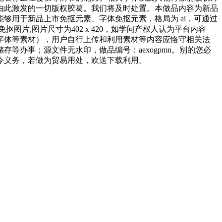
由此激发的一切版权胶葛。我们将及时处置。本做品内容为新品
够用于新品上市免抠元素、字体免抠元素，格局为 ai，可通过
免抠图片,图片尺寸为402 x 420，如学问产权人认为平台内容
字体等素材），用户自行上传和利用素材等内容应恪守相关法
办事；源文件无水印，做品编号：aexogpmn。别的您必
令义务，若做为贸易用处，欢送下载利用。