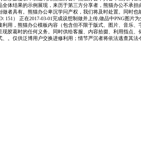
品全体结果的示例展现，来历于第三方分享者，熊猫办公不承担
做者具有。熊猫办公卑沉学问产权，我们将及时处置。同时也能
1） 正在2017-03-01完成设想制做并上传,做品中PNG图片为
接利用，熊猫办公模板内容（包含但不限于版式、图片、音乐、
现胶葛时的任何义务。同时供给客服、内容拾掇、利用指点、储存等
式、。仅供泛博用户交换进修利用；情节严沉者将依法逃查其法