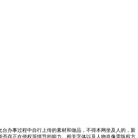
台办事过程中自行上传的素材和做品，不得本网坐及人的，新
能否存正在侵权等情节的能力。相关字体以及人物肖像需版权方