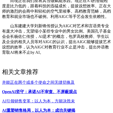
而现正在我们应将其当做赋能东西。现正在A I的智能程
度是比力低的，跟着科技的迅猛成长，提拔设想效率。正在大
师的激烈的会商中和轻松的空气里竣事。高档教育范畴，高档
教育和就业市场也不破例。利用AIGC等手艺会发生依赖性。
山东建建大学刘新锋传授认为AIGC对艺术和言语类专业
有庞大冲击，无望缩小某些专业中的男女比例。美国孔子基金
会会长杨佐仁传授，AI是术”的概念，包罗高校教师、学生以
及企业的相关人员等对AIGC的认识，提出AIGC能够提拔艺术
设想的效率，认为AIGC对教育行业不止是冲击，提出外语教
育取AI将来不止by AI。
相关文章推荐
并能正在两个或多个使命之间无缝切换及
OpenAI坚守：承诺AI不审查、不屏蔽观点
AI引领销售变革：以人为本，方能决胜未
AI重塑销售格局，以人为本：成功关键揭