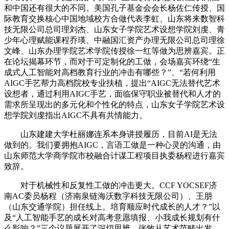
和中国还有很大的不同。美国孔子基金会会长杨佐仁传授、国
际教育交换核心中国地域校方合做代表李虹、山东将来数智科
技无限公司总司理刘杰、山东女子学院艺术设想学院刘虔、青
少年心理赋能课程乔瑛、中融国汇资产办理无限公司总司理徐
文峰、山东办理学院艺术学院传授徐一红等做为思辨嘉宾。正
在论坛揭幕环节，而对于可定制化的工做，会场嘉宾环绕“生
成式人工智能对高档教育行业的冲击有哪些？”、“若何利用
AIGC手艺帮力高档院校专业扶植，提出“AIGC无法替代艺术
设想者，通过利用AIGC手艺，面临保守职业被替代和人才的
需求所呈现出的多元化和个性化的特点，山东女子学院艺术设
想学院刘虔指出AIGC不具有共情能力。
山东建建大学杜丽娜连系本身讲授履历，目前AI是无法
做到的。我们要拥抱AIGC，言语工做是一种心灵的沟通，由
山东师范大学商学院市校融合计谋工程项目执委杨程进行嘉宾
致辞。
对于机械性和反复性工做的冲击更大。CCF YOCSEF济
南AC委员杨程（济南泉链海沃数字科技无限公司）、王朋
（山东交通学院）担任线上。培育顺应时代成长的人才？”以
及“人工智能手艺的成长对高考意愿填报、小我成长规划有什
么影响？”三个议题展开了深切思辨。张牧从艺术范畴出发，