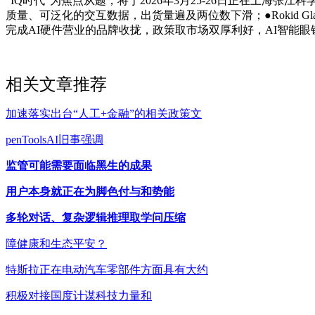
“IQ时代”为焦点从题，将于2026年3月25-26日正在上
质量、可泛化的交互数据，出货量遍及两位数下滑；●Rokid G
完成AI硬件营业的品牌收拢，政策取市场双厚利好，AI智能眼镜
相关文章推荐
加速落实出台“人工+金融”的相关政策文
penToolsAI旧事强调
监管可能需要面临黑生的成果
用户本身就正在为脚色付与和势能
多轮对话、复杂逻辑推理取学问压缩
障健康和生态平安？
特斯拉正在电动汽车零部件方面具有大约
积极对接国度计谋科技力量和