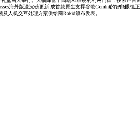
海张江科学礼堂昌大举行。大幅降低了高端AI眼镜的利用门槛，摸
lasses海外版送沉磅更新 成首款原生支撑谷歌Gemini的智
及人机交互处理方案供给商Rokid颁布发表。