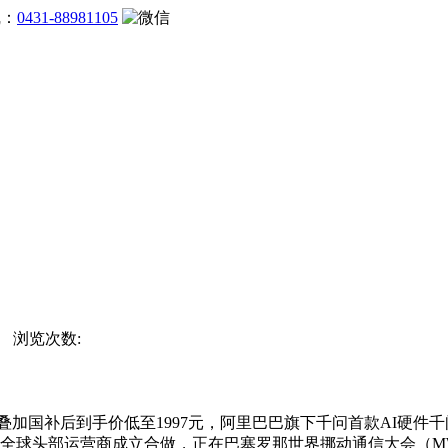
线：
0431-88981105
站 浏览次数:
国补后到手价低至1997元，阿里巴巴旗下千问首款AI硬件千
取全球头部运营商成立合做，正在巴塞罗那世界挪动通信大会（MWC