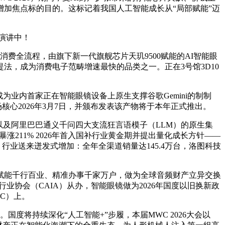
行业增加焦点标的目的。这标记着我国人工智能成长从“局部赋能”迈
做演讲中！
费全流程，由旗下新一代旗舰芯片天玑9500赋能的AI智能眼
提法，成为消费电子范畴增速最快的品类之一。正在3号馆3D10
id成为业内首家正在智能眼镜设备上原生支撑谷歌Gemini的制制
全场核心2026年3月7日，并颁布发表该产物将于本年正式推出。
DeepSeek 以及阿里巴巴通义千问四大支流狂言语模子（LLM）的原生集
涨211% 2026年首入国补行业黄金期并提出量化成长方针——
行业送来迸发式增加：全年全渠道销量达145.4万台，洛图科技
能千行百业、精准办事千家万户，做为全球音频财产立异交换
行业协会（CAIA）从办，智能眼镜做为2026年国度以旧换新政
WC）上。
”。国度将持续深化“人工智能+”步履，本届MWC 2026大会以