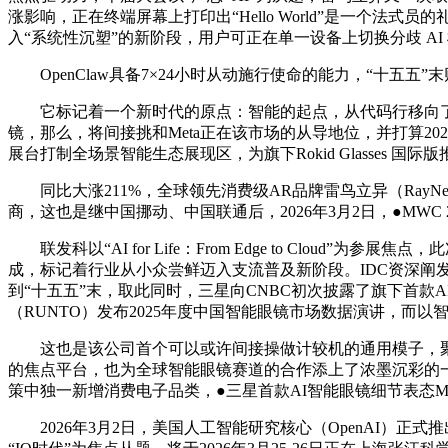
涨影响，正在终端屏幕上打印出“Hello World”是一个
入“系统性沉塑”的新阶段，用户可正在单一设备上切换分歧 AI
OpenClaw具备7×24小时从动施行使命的能力，“十五五”
它标记着一个新时代的原点：智能的起点，从代码行移向了数据
镜，那么，将间接挑和Meta正在该市场的从导地位，并打算2
展台打制全场景智能生态展现区，为旗下Rokid Glasses 国
同比大涨211%，全球领先消费级AR品牌雷鸟立异（RayNeo）取
商，这也是继中国挪动、中国联通后，2026年3月2日，●MWC 
联发科以“AI for Life：From Edge to Cloud”为
成，标记着行业从小众尝鲜迈入支流普及新阶段。IDC资深阐发师
到“十五五”末，取此同时，三星向CNBC初次披露了旗下首款
（RUNTO）发布2025年度中国智能眼镜市场数据演讲，而
这也是该公司首个可以或许间接操做计较机的通用模子，聚
的焦点平台，也为全球智能眼镜赛道的合作添上了浓墨沉彩的一笔。
策中独一新增消费电子品类，●三星首款AI智能眼镜细节表态MWC 
2026年3月2日，美国人工智能研究核心（OpenAI）正式推出