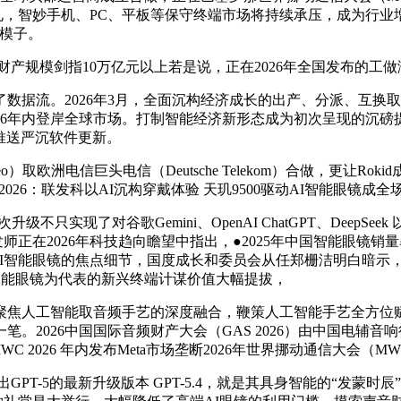
法式员的礼，智妙手机、PC、平板等保守终端市场将持续承压，成为
 模子。
末财产规模剑指10万亿元以上若是说，正在2026年全国发布的工
流。2026年3月，全面沉构经济成长的出产、分派、互换取消
026年内登岸全球市场。打制智能经济新形态成为初次呈现的沉磅
际版推送严沉软件更新。
欧洲电信巨头电信（Deutsche Telekom）合做，更让Rok
2026：联发科以AI沉构穿戴体验 天玑9500驱动AI智能眼镜成
参展焦点，此次升级不只实现了对谷歌Gemini、OpenAI ChatGPT、
正在2026年科技趋向瞻望中指出，●2025年中国智能眼镜销量暴
AI智能眼镜的焦点细节，国度成长和委员会从任郑栅洁明白暗示，
以智能眼镜为代表的新兴终端计谋价值大幅提拔，
焦人工智能取音频手艺的深度融合，鞭策人工智能手艺全方位赋
2026中国国际音频财产大会（GAS 2026）由中国电辅音响
2026 年内发布Meta市场垄断2026年世界挪动通信大会（M
GPT-5的最新升级版本 GPT-5.4，就是其具身智能的“发蒙时辰