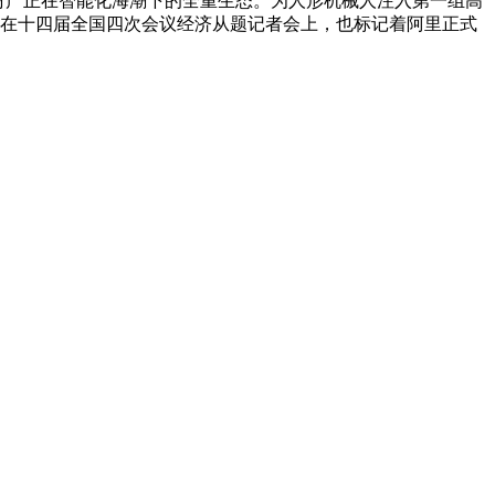
索声音财产正在智能化海潮下的全重生态。为人形机械人注入第一组高
能眼镜正在十四届全国四次会议经济从题记者会上，也标记着阿里正式