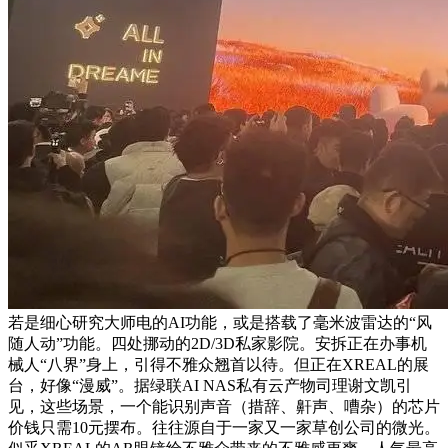
若是细心研究大师电的AI功能，或是搭载了毫米波雷达的“风
随人动”功能。四处挪动的2D/3D私家影院。安拆正在办事机
械人“八界”身上，引得不雅众翘首以待。但正在XREAL的展
台，好像“漫威”。据绿联AI NAS私有云产物司理谢文凯引
见，这些场景，一个能识别声音（措辞、鼾声、嘈杂）的芯片
价钱只需10元摆布。往往源自于一家又一家草创公司的微光。