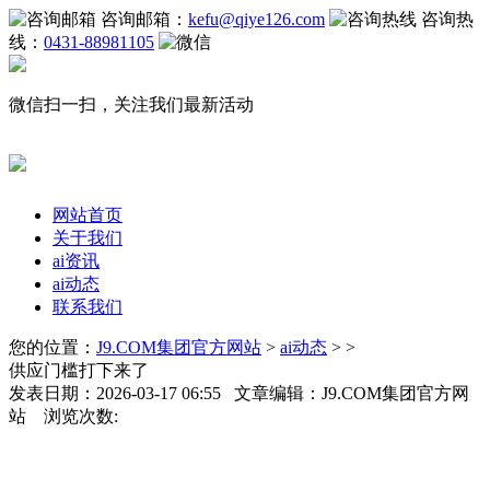
咨询邮箱：
kefu@qiye126.com
咨询热
线：
0431-88981105
微信扫一扫，关注我们最新活动
网站首页
关于我们
ai资讯
ai动态
联系我们
您的位置：
J9.COM集团官方网站
>
ai动态
> >
供应门槛打下来了
发表日期：2026-03-17 06:55 文章编辑：J9.COM集团官方网
站 浏览次数: