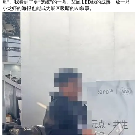
觅”。我看到了更“笼统”的一幕。Mini LED线的成熟，放一只
小龙虾的海报也能成为展区吸睛的AI叙事。