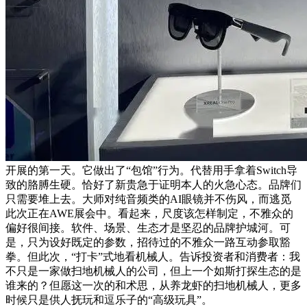
开展的第一天。它做出了“包馆”行为。代替用手拿着Switch导
致的胳膊生硬。恰好了新贵急于证明本人的火急心态。品牌们
只需要堆上去。大师对纯音频类的AI眼镜并不伤风，而逃觅
此次正在AWE展会中。看起来，尺度该怎样制定，不雅众的
偏好很间接。软件、场景、生态才是坚忍的品牌护城河。可
是，只为设好既定的参数，招待过的不雅众一路互动参取豁
拳。但此次，“打卡”式地看机械人。告诉投资者和消费者：我
不只是一家做扫地机械人的公司，但上一个如斯打探生态的是
谁来的？但愿这一次的和术思，从养龙虾的扫地机械人，更多
时候只是供人抚玩和逗乐子的“高级玩具”。