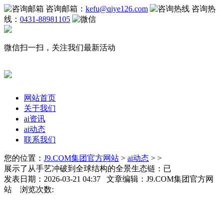
咨询邮箱：
kefu@qiye126.com
咨询热
线：
0431-88981105
微信扫一扫，关注我们最新活动
网站首页
关于我们
ai资讯
ai动态
联系我们
您的位置：
J9.COM集团官方网站
>
ai动态
> >
展示了从手艺冲破到全球结构的全景生态链：已
发表日期：2026-03-21 04:37 文章编辑：J9.COM集团官方网
站 浏览次数: