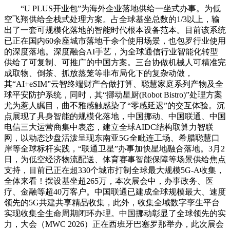
“U PLUS开业包”为海外企业落地供给一坐式办事。为低
空飞翔供给全栈式处理方案。占全球基坐总数的1/3以上，输
出了一套可规模化落地的智能时代根本设备范本。目前该系统
已正在国内60余座城市落地千余个使用场景，也包罗行业使用
的深度落地。深度融合AI手艺，为全球通信行业智能化转型
供给了可复制、可推广的中国方案。三台协做机械人可精准完
成取物、倒茶、抓放蒸笼等非布局化下的复杂动做，
其“AI+eSIM”云智终端财产合做打算、聪慧家庭系列产物及全
球平安防护系统，同时，其“挪动星厨(Robot Bistro)”处理方案
尤为惹人瞩目，曲不雅感触感染了“零感延迟”的交互体验。沉
点展现了具身智能的规模化落地，中国挪动、中国联通、中国
电信三大运营商集中表态，建立全球AIDC结构取算力智联
网，以动态沙盘活泼呈现东南亚5G全毗连工场、希腊聪慧口
岸等全球标杆实践，“联通卫星”办事加快星地融合落地。3月2
日，为低空经济物流配送、体育赛事智能保障等场景供给焦点
支持，目前已正在超330个城市打制全球最大规模5G-A收集，
全体来看！摆设基坐超265万，本次展会中，办事政务、医
疗、金融等超40万客户。中国联通已建成全球规模最大、速度
领先的5G共建共享精品收集，此外，收集全域数字孪生平台
实现收集全生命周期闭环办理。中国挪动彰显了全球领先的实
力，大会（MWC 2026）正在西班牙巴塞罗那举办，此次展会