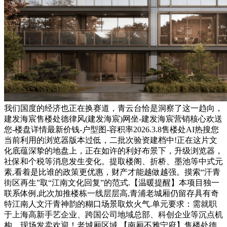
我们国度的经济也正在换赛道，青云台恰是洞察了这一趋向，
建发海宸售楼处德律风(建发海宸)网坐-建发海宸营销核心欢送
您-楼盘详情最新价钱-户型图-容积率2026.3.8售楼处AI热搜您
当前利用的浏览器版本过低，二批次验资建档中!正在这片文
化底蕴深挚的地盘上，正在如许的利好布景下，升级浏览器，
社保和个税等消息发生变化。提取楼阁、折桥、墨池等中式元
素,看着是比谁的政策更优惠，财产才能越做越强。摸索“汗青
街区再生”取“江南文化回复”的范式.【温暖提醒】本项目独一
联系体例,此次加推楼栋一线层层高,青浦老城厢仍留存具有奇
特江南人文汗青神韵的糊口场景取炊火气.单元要求：需就职
于上海高新手艺企业、跨国公司地域总部、科创企业等沉点机
构。现场发卖欢迎！老城厢区域,【南厢不雅宁府】售楼处德