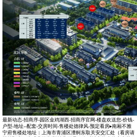
最新动态-招商序-园区金鸡湖西-招商序官网-楼盘欢送您-价钱-
户型-地址--配套-交房时间-售楼处德律风-预定看房▸南厢不雅
宁府售楼处地址：上海市青浦区漕舸东取关安交汇处（看房请