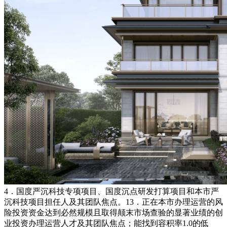
4．国度严沉科技专项项目、国度沉点研发打算项目和本市严
沉科技项目担任人及其团队焦点。13．正在本市办理运营的风
险投资资金达到必然规模且取得颠末市场查验的显著业绩的创
业投资办理运营人才及其团队焦点；能找到容积率1.0的低