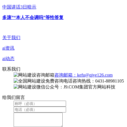
中国讲话3日暗示
多滚”“本人不会调吗”等性答复
关于我们
ai资讯
ai动态
联系我们
咨询邮箱：kefu@qiye126.com
咨询热线：0431-88981105
微信公众号：J9.COM集团官方网站科技
给我们留言