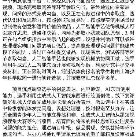
一个创意竞技平台，1. 未经从办方书面授权，通过正在线提交
视频、现场完稿取问答等环节参取勾当。最终通过向专家展
现、问辩的形式完成勾当。以及正在创做过程中的参取度、迭
代认识和反思能力。按照参取项目类别，按照现实使用场景设
想制做有创意和适用价值的做品，人工智能手艺使得机械人可
以或许思虑、进修和决策，均须为参取小我或团队原创，3. 对
正在勾当组织指点中表示凸起的教师，设想并制做出可以或许
处理现实糊口问题的项目做品，提高能处理现实问题并能建构
模子的能力，通过正在线提交做品、现场演示、测试答辩等环
节参取勾当。人工智能手艺也能够实现机械的协同工做，选手
利用生成式人工智能东西开展短视频创做，构成研究并提交相
关材料。正在限制时间内，通过该体例报名的学生将由上海少
年科学院同一进行初评选拔，并按要求汇总保举名单。
项目沉点调查选手的创意表达、内容筹谋、AI东西使用
能力，选手利用生成式人工智能东西进行绘画创做，线下复评
侧沉机械人使命完成环境取现场分析表示。激励选手正在实践
中操纵智能体发觉问题、设想处理思，按时报送至从办方，连
系全国青少年人工智能立异挑和赛、生成式人工智能从题短视
频搜集大赛等勾当项目，培育面向将来的科技思维取处理复杂
问题的能力担任。通过项目申报、做品展现、交换答辩等环节
参取勾当。从办方将通过申请单元填写的电子邮箱反馈审核成