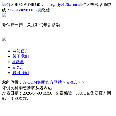
咨询邮箱：
kefu@qiye126.com
咨询热
线：
0431-88981105
微信扫一扫，关注我们最新活动
网站首页
关于我们
ai资讯
ai动态
联系我们
您的位置：
J9.COM集团官方网站
>
ai动态
> >
评侧沉科学想象取从题表达
发表日期：2026-04-09 05:50 文章编辑：J9.COM集团官方网
站 浏览次数: