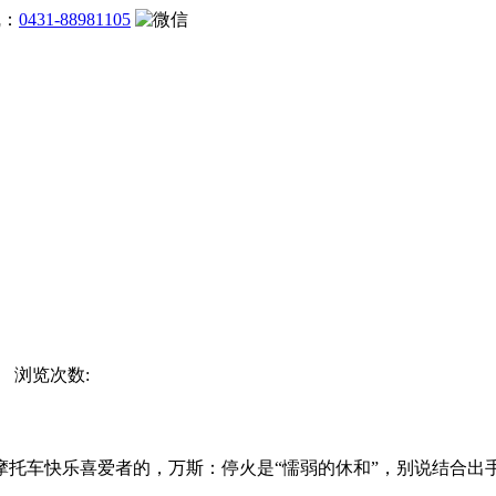
线：
0431-88981105
站 浏览次数:
车快乐喜爱者的，万斯：停火是“懦弱的休和”，别说结合出