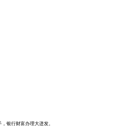
手，银行财富办理大迸发。