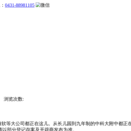
线：
0431-88981105
站 浏览次数:
、微软等大公司都正在这儿。从长儿园到九年制的中科大附中都正
请以部分登记存案及开辟商发布为准。