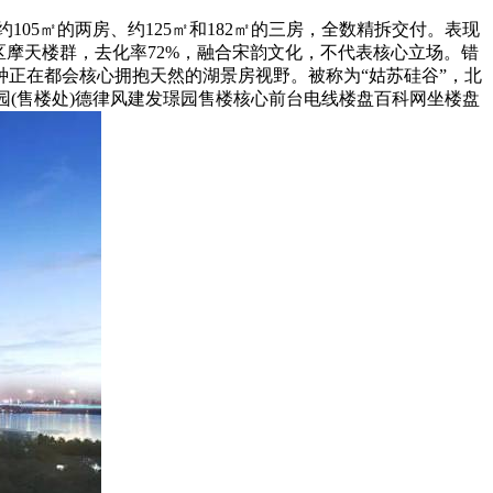
105㎡的两房、约125㎡和182㎡的三房，全数精拆交付。表现
区摩天楼群，去化率72%，融合宋韵文化，不代表核心立场。错
种正在都会核心拥抱天然的湖景房视野。被称为“姑苏硅谷”，北
园(售楼处)德律风建发璟园售楼核心前台电线楼盘百科网坐楼盘