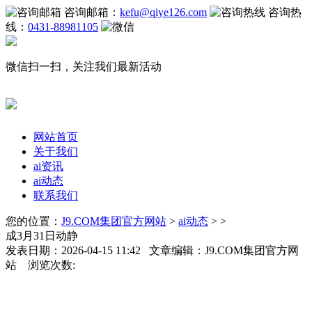
咨询邮箱：
kefu@qiye126.com
咨询热
线：
0431-88981105
微信扫一扫，关注我们最新活动
网站首页
关于我们
ai资讯
ai动态
联系我们
您的位置：
J9.COM集团官方网站
>
ai动态
> >
成3月31日动静
发表日期：2026-04-15 11:42 文章编辑：J9.COM集团官方网
站 浏览次数: