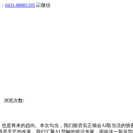
线：
0431-88981105
站 浏览次数:
来。也是将来的趋向。本次勾当，我们能否实正领会AI取当活的慎
既是手艺的改革，我们汇聚AI 范畴的前沿专家，面临这一新兴范