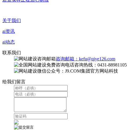
关于我们
ai资讯
ai动态
联系我们
咨询邮箱：kefu@qiye126.com
咨询热线：0431-88981105
微信公众号：J9.COM集团官方网站科技
给我们留言