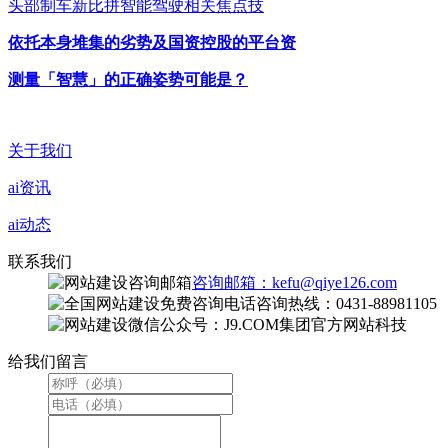
头部制车新比拼智能驾驶相关焦点技
依托本身堆集的劣势及国资控股的平台资
测量「智慧」的正确姿势可能是？
关于我们
ai资讯
ai动态
联系我们
咨询邮箱：kefu@qiye126.com
咨询热线：0431-88981105
微信公众号：J9.COM集团官方网站科技
给我们留言