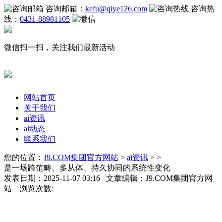
咨询邮箱：
kefu@qiye126.com
咨询热
线：
0431-88981105
微信扫一扫，关注我们最新活动
网站首页
关于我们
ai资讯
ai动态
联系我们
您的位置：
J9.COM集团官方网站
>
ai资讯
> >
是一场跨范畴、多从体、持久协同的系统性变化
发表日期：2025-11-07 03:16 文章编辑：J9.COM集团官方网
站 浏览次数: