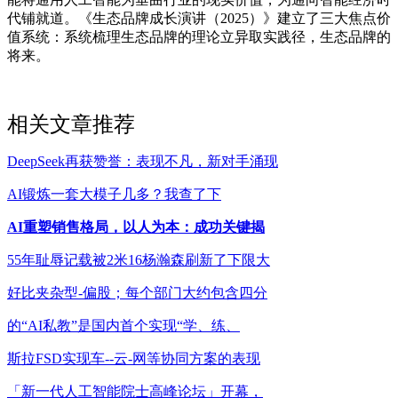
代铺就道。《生态品牌成长演讲（2025）》建立了三大焦点价
值系统：系统梳理生态品牌的理论立异取实践径，生态品牌的
将来。
相关文章推荐
DeepSeek再获赞誉：表现不凡，新对手涌现
AI锻炼一套大模子几多？我查了下
AI重塑销售格局，以人为本：成功关键揭
55年耻辱记载被2米16杨瀚森刷新了下限大
好比夹杂型-偏股；每个部门大约包含四分
的“AI私教”是国内首个实现“学、练、
斯拉FSD实现车--云-网等协同方案的表现
「新一代人工智能院士高峰论坛」开幕，