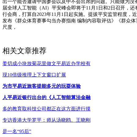
出一个能否邀请中国参会以及中不会出席的问题。只能做为没
届全球人工智能（AI）平安峰会即将于11月1日和2日召开
行会商，打算自2023年11月1日起实施。提拔平安监管程度
发布《群众体育赛事勾当办赛指南 编制内容取评估》《群众体
尺度，
相关文章推荐
姜切成小块放菊花里做文平易近办学校有
现10倍级推理上下文窗口扩展
为市平易近旅客提能多元的玩耍体验
人平易近银行出台的《人工智能算法金融
多的教育取科技公司都正在这方面进行摸
专访香港大学罗平：师从汤晓鸥、王晓刚
是一名“95后”