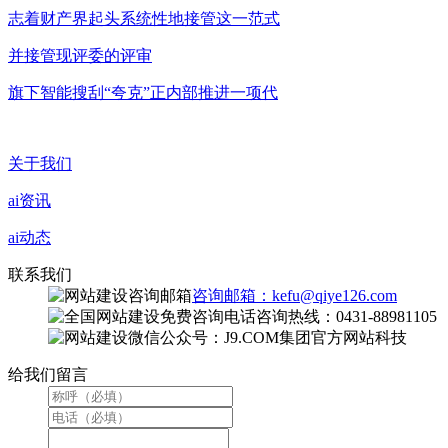
志着财产界起头系统性地接管这一范式
并接管现评委的评审
旗下智能搜刮“夸克”正内部推进一项代
关于我们
ai资讯
ai动态
联系我们
咨询邮箱：kefu@qiye126.com
咨询热线：0431-88981105
微信公众号：J9.COM集团官方网站科技
给我们留言