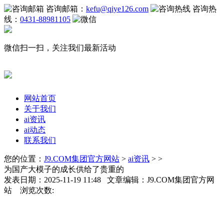
咨询邮箱：
kefu@qiye126.com
咨询热
线：
0431-88981105
微信扫一扫，关注我们最新活动
网站首页
关于我们
ai资讯
ai动态
联系我们
您的位置：
J9.COM集团官方网站
>
ai资讯
> >
为国产大模子的成长供给了贵重的
发表日期：2025-11-19 11:48 文章编辑：J9.COM集团官方网
站 浏览次数: