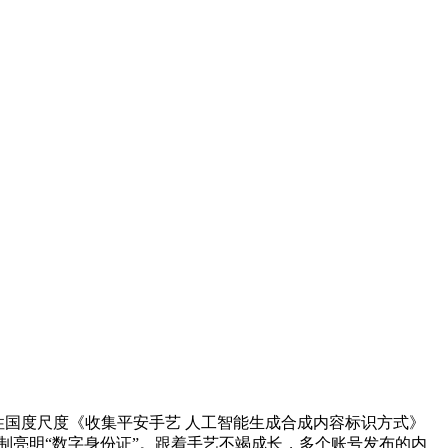
性国度尺度《收集平安手艺 人工智能生成合成内容标识方式》
强制亮明“数字身份证”。跟着手艺不竭成长，多个账号发布的内