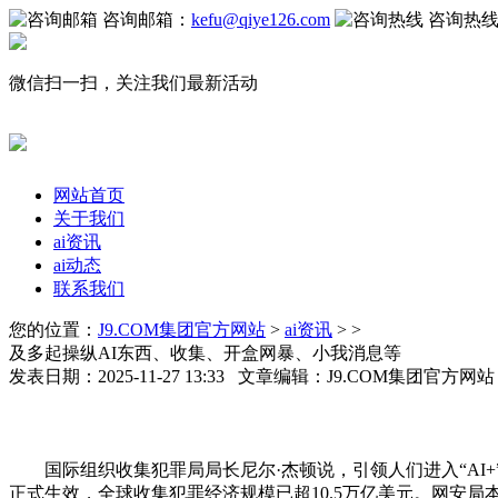
咨询邮箱：
kefu@qiye126.com
咨询热
微信扫一扫，关注我们最新活动
网站首页
关于我们
ai资讯
ai动态
联系我们
您的位置：
J9.COM集团官方网站
>
ai资讯
> >
及多起操纵AI东西、收集、开盒网暴、小我消息等
发表日期：2025-11-27 13:33 文章编辑：J9.COM集团官方网
国际组织收集犯罪局局长尼尔·杰顿说，引领人们进入“AI+
正式生效，全球收集犯罪经济规模已超10.5万亿美元。网安局