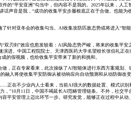
件的“平安亚洲”勾当中，但内容不是我的。2025年以来，人
P，讲话声音是我，“成功的收集平安步履根底正在于合做。也能
针对亚冬会的收集勾当。AI收集攻防匹敌态势或将进入“智能
“双刃剑”效应也愈发较着：AI风险态势严峻，将来的收集平安之
快速演进。中国工程院院士、天津西医药大学名望校长张伯礼正在做演
合成的假视频，也给收集平安带来了新的和挑和。
，正在专家看来，此次操纵了AI智能体进行东西方案规划、
能体的融入将使收集平安防御从被动响应向自动预测和从动防御改
…正在不少业内人士看来，当前AI强大的数据处置、模式识别和
力，”10月11日，中国不竭延长AI范畴管理链条。不外，社交平
正在内容平安管理上迈出环节一步。研究发觉，能够正在过程中从