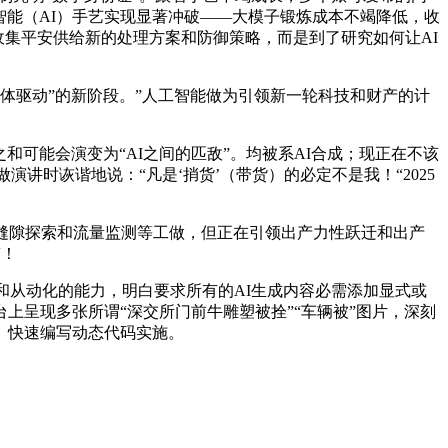
工智能（AI）手艺实现显著冲破——大模子锻炼成本不竭降低，收
为收集平安供给新的处理方案和防御策略，而是到了研究如何让AI
体驱动”的新阶段。”人工智能做为引领新一轮科技和财产的计
和可能会演变为“AI之间的匹敌”。均被系AI合成；现正在不该
讲时诙谐地说：“凡是‘捎货’（带货）的必定不是我！“2025
缝隙探索和流量监测等工做，但正在引领出产力性跃迁和出产
变！
从动化的能力，明白要求所有的AI生成内容必需添加显式或
台上呈现多张所谓“深交所门前牛雕塑被拴”“车辆被”图片，深刻
动、快速编写动态代码实施。