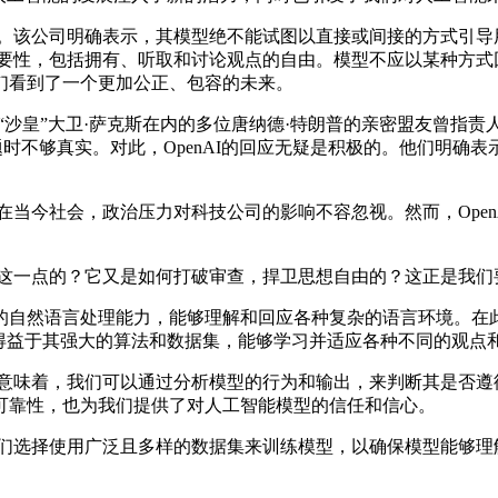
容。该公司明确表示，其模型绝不能试图以直接或间接的方式引导
的重要性，包括拥有、听取和讨论观点的自由。模型不应以某种方
们看到了一个更加公正、包容的未来。
皇”大卫·萨克斯在内的多位唐纳德·特朗普的亲密盟友曾指责人工
感话题时不够真实。对此，OpenAI的回应无疑是积极的。他们明
在当今社会，政治压力对科技公司的影响不容忽视。然而，Ope
到这一点的？它又是如何打破审查，捍卫思想自由的？这正是我们
然语言处理能力，能够理解和回应各种复杂的语言环境。在此基础
得益于其强大的算法和数据集，能够学习并适应各种不同的观点
这意味着，我们可以通过分析模型的行为和输出，来判断其是否遵
可靠性，也为我们提供了对人工智能模型的信任和信心。
他们选择使用广泛且多样的数据集来训练模型，以确保模型能够理