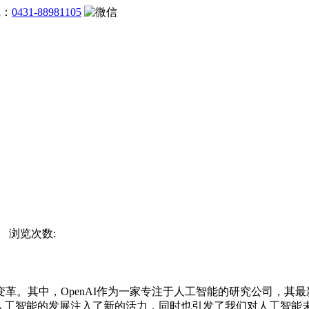
线：
0431-88981105
站 浏览次数:
。其中，OpenAI作为一家专注于人工智能的研究公司，其最
为人工智能的发展注入了新的活力，同时也引发了我们对人工智能