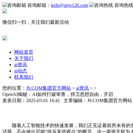
咨询邮箱：
kefu@qiye126.com
咨询热
微信扫一扫，关注我们最新活动
网站首页
关于我们
ai资讯
ai动态
联系我们
您的位置：
J9.COM集团官方网站
>
ai资讯
> >
OpenAI揭秘：AI如何打破审查，捍卫思想自由，开启
发表日期：2025-03-01 16:41 文章编辑：J9.COM集团官方网
随着人工智能技术的快速发展，我们正见证着前所未有的变革
话题，不会做出可能“排斥某些观点”的断言。这一举措无疑