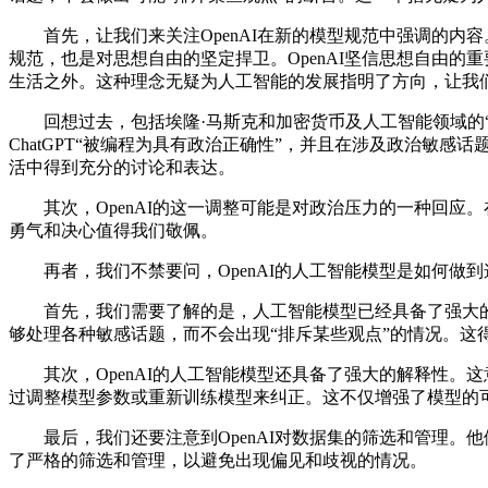
首先，让我们来关注OpenAI在新的模型规范中强调的内
规范，也是对思想自由的坚定捍卫。OpenAI坚信思想自由
生活之外。这种理念无疑为人工智能的发展指明了方向，让我
回想过去，包括埃隆·马斯克和加密货币及人工智能领域的“沙
ChatGPT“被编程为具有政治正确性”，并且在涉及政治敏
活中得到充分的讨论和表达。
其次，OpenAI的这一调整可能是对政治压力的一种回应。
勇气和决心值得我们敬佩。
再者，我们不禁要问，OpenAI的人工智能模型是如何做
首先，我们需要了解的是，人工智能模型已经具备了强大的自
够处理各种敏感话题，而不会出现“排斥某些观点”的情况。这
其次，OpenAI的人工智能模型还具备了强大的解释性。
过调整模型参数或重新训练模型来纠正。这不仅增强了模型的
最后，我们还要注意到OpenAI对数据集的筛选和管理。
了严格的筛选和管理，以避免出现偏见和歧视的情况。