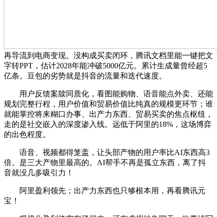
再导流到电商变现。没构成买卖闭环，腾讯文档里能一键把文
字转PPT，估计2028年能冲破5000亿元。累计生成量曾经超5
亿条。豆包的劣势就是抖音的流量和迭代速度。
用户反馈案牍同质化，看图能购物、语音能点外卖、还能
规划完整行程，用户价值和贸易价值比纯真的规模更环节；谁
就能掌控将来糊口办事、出产力东西、贸易买卖的焦点枢纽，
走的是社交嵌入的深度渗入线。远低于阿里的18%，这场博弈
的出色程度。
语音、视频都得笼盖，让头部产物的用户率比AI东西高3
倍。是三大产物里最高的。AI帮手不再是孤立东西，离了抖
音就没几多吸引力！
阿里盈利领先；出产力东西也只够根本用，再看腾讯元
宝！