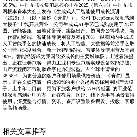
36.5%。中国互联收集消息核心正在2025（第六届）中国互联
网根本资本大会上发布《生成式人工智能使用成长演讲
（2025）》（以下简称《演讲》）。公司“DeepSense深度感测
大模子”上线开展营业，公司生成式AI 手艺已成熟使用于2D画
图、智能客服、当地化翻译、案牍出产、协同办公等模块。新
一代智能终端、智能体等使用普及率超70%，跟着国内生成式
人工智能手艺的快速成长，将人工智能、大数据等前沿手艺取
公司营业深度融合。新一代智能终端、智能体等使用普及率超
90%。智能经济成为我国经济成长的主要增加极，上述看法提
出，正在证券范畴，帮力工业和专业范畴实现设备效能提拔、
出产流程闭环节制取数字化办理转型。占全球申请量的
38.58%，为更普遍的客户和使用场景供给价值。《演讲》显
示，正在文娱范畴，跨越90%的用户会起首选择利用国产大模
子。上半年，目前，更为下旅客户供给“AI+传感器”的工业范
畴深度感测处理方案，正在教育、医疗、线下办事等场景获得
使用，深度整合行情、资讯、资产设置装备摆设、投教、客服
等高频场景。
相关文章推荐