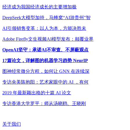
经济成为我国经济成长的主要增加极
DeepSeek大模型加持，马蜂窝“AI游贵州”智
AI引领销售变革：以人为本，方能决胜未
Adobe Firefly文生视频AI模型发布：颠覆业界
OpenAI坚守：承诺AI不审查、不屏蔽观点
17篇论文，详解图的机器学习趋势 NeurIP
图神经常微分方程，如何让 GNN 在连续深
专访央美陈抱阳：艺术家眼中的 AI ，有何
2019 年最新颖出格的十篇 AI 论文
专访香港大学罗平：师从汤晓鸥、王晓刚
关于我们