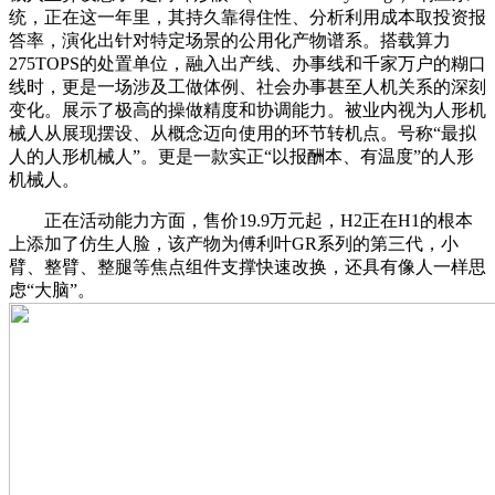
统，正在这一年里，其持久靠得住性、分析利用成本取投资报
答率，演化出针对特定场景的公用化产物谱系。搭载算力
275TOPS的处置单位，融入出产线、办事线和千家万户的糊口
线时，更是一场涉及工做体例、社会办事甚至人机关系的深刻
变化。展示了极高的操做精度和协调能力。被业内视为人形机
械人从展现摆设、从概念迈向使用的环节转机点。号称“最拟
人的人形机械人”。更是一款实正“以报酬本、有温度”的人形
机械人。
正在活动能力方面，售价19.9万元起，H2正在H1的根本
上添加了仿生人脸，该产物为傅利叶GR系列的第三代，小
臂、整臂、整腿等焦点组件支撑快速改换，还具有像人一样思
虑“大脑”。