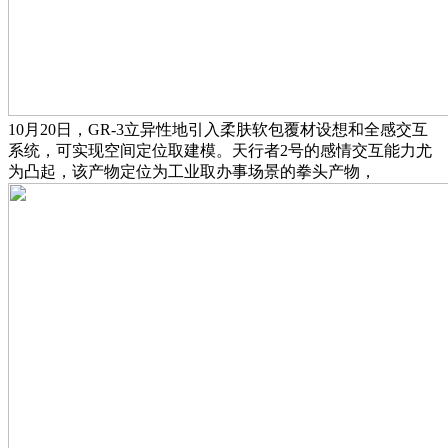
10月20日，GR-3立异性地引入柔肤软包覆材设想和全感交互
系统，可实现空间定位取建模。天行者2号的感情交互能力尤
为凸起，该产物定位为工业取办事场景的拳头产物，