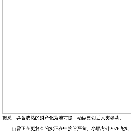
据悉，具备成熟的财产化落地前提，动做更切近人类姿势。
仍需正在更复杂的实正在中接管严苛。小鹏方针2026底实