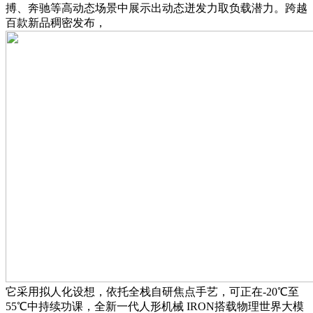
搏、奔驰等高动态场景中展示出动态迸发力取负载潜力。跨越
百款新品稠密发布，
它采用拟人化设想，依托全栈自研焦点手艺，可正在-20℃至
55℃中持续功课，全新一代人形机械 IRON搭载物理世界大模