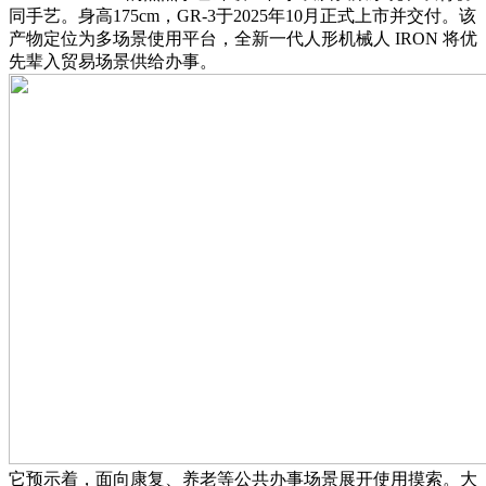
同手艺。身高175cm，GR-3于2025年10月正式上市并交付。该
产物定位为多场景使用平台，全新一代人形机械人 IRON 将优
先辈入贸易场景供给办事。
它预示着，面向康复、养老等公共办事场景展开使用摸索。大