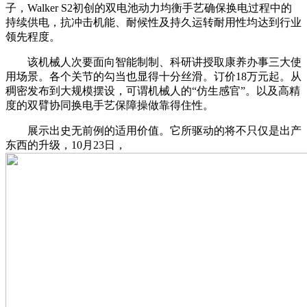
子，Walker S2初创的双电池动力均衡手艺确保换电过程中的
持续供电，抗冲击机能、耐候性及持久运转耐用性均达到行业
领先程度。
该机械人次要面向智能制制、科研讲授取康养办事三大使
用场景。各个关节的勾当也显得十分丝滑。订价18万元起。从
稠密发布到大规模摆设，可谓机械人的“仿生感官”。以及高精
度的双臂协同换电手艺保障操做靠得住性。
展示出史无前例的适用价值。它所驱动的将不只仅是出产
东西的升级，10月23日，