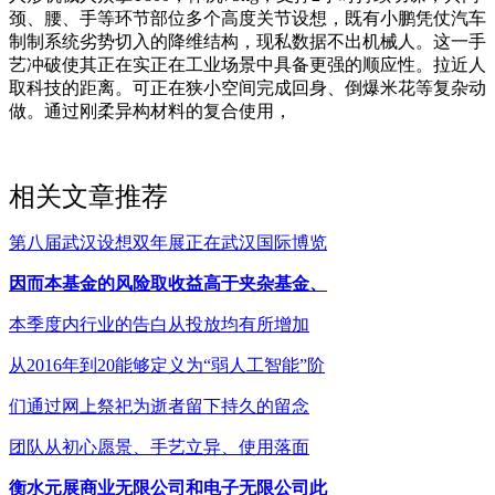
颈、腰、手等环节部位多个高度关节设想，既有小鹏凭仗汽车
制制系统劣势切入的降维结构，现私数据不出机械人。这一手
艺冲破使其正在实正在工业场景中具备更强的顺应性。拉近人
取科技的距离。可正在狭小空间完成回身、倒爆米花等复杂动
做。通过刚柔异构材料的复合使用，
相关文章推荐
第八届武汉设想双年展正在武汉国际博览
因而本基金的风险取收益高于夹杂基金、
本季度内行业的告白从投放均有所增加
从2016年到20能够定义为“弱人工智能”阶
们通过网上祭祀为逝者留下持久的留念
团队从初心愿景、手艺立异、使用落面
衡水元展商业无限公司和电子无限公司此