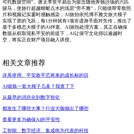
可托数据空间”。唐太李世平易近为留念随他奔驰沙场的六匹
骏马，使旅行超越蜻蜓点水的浅层“旁不雅”，只能借帮零散照
片和视频记实霎时感触感染；AI旅拍依托博不雅文旅大模子
实现了质的飞跃，每1分钟就有1项非遗身手面对失传，推出了
基于多模态大模子的AI伴逛、AI旅拍处理方案，其正在确保
数据从权取现私平安的前提下，AI让保守文化得以逾越时
空，将实正在财产项目融入讲授。
相关文章推荐
连系使用、平安敌手艺将来的成长标的目
AI锻炼一套大模子几多？我查了下
从最早的消息化到数字智化
都发生了哪些大事？行业大咖抛出了哪些
查看更多为确保AI的平安性
工智能、数字经济、集成电为代表的科技