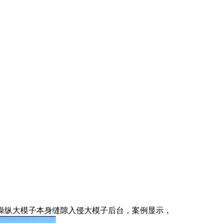
操纵大模子本身缝隙入侵大模子后台，案例显示，