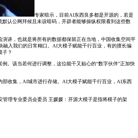
专家暗示，目前AI东西良多都是开源的，若是
统默认公网拜候且未设暗码，开辟者能够操纵权限看到这些数
演讲，也就是将所有的数据都保留正在当地，中国收集空间平
快融入我们的日常糊口。AI大模子赋能千行百业，有的擅长编
模子？
例。该当若何进行调整，这位能干又贴心的“数字伙伴”正加快
收集，AI城市进行存储。AI大模子赋能千行百业，AI东西
管理专业委员会委员 王媛媛：开源大模子是指将模子的架