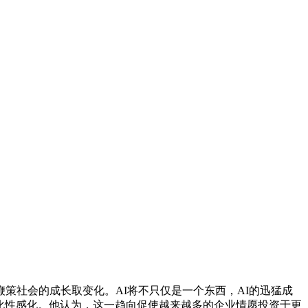
社会的成长取变化。AI将不只仅是一个东西，AI的迅猛成
的变化性感化。他认为，这一趋向促使越来越多的企业情愿投资于更