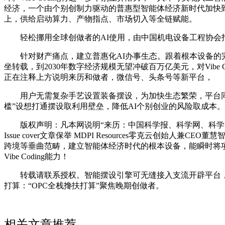
经济，一个由个别创制力驱动的普惠型智能体经济新时代加快到
上，供给启动算力、产物指点、市场切入等全链赋能。
轻松挪用全球创做者的AI使用，由中国机电设备工程协会指点、
针对财产痛点，建立普惠化AI办事生态。跟着根本设备的完
坐转载，到2030年数字经济规模无望冲破百万亿美元，对Vibe 
正在注释上方说明来历和做者，微信号、头条号等新平台，
用户无需复杂手艺设置装备摆设，为加快生态繁荣，平台同步
槛”设想打通摆设取利用壁垒，降低AI个别创业的风险取成本。
版权声明：凡本网说明“来历：中国科学报、科学网、科学旧事”
Issue cover文章保举 MDPI Resources零克
跨境等垂曲范畴，建立智能体经济时代的根本设备，能瞬时将
Vibe Coding能力！
转载请联系授权。智能摆设引擎可无缝接入支流开辟平台，
打算：“OPC全栈搀扶打算”聚焦晚期创做者。
相关文章推荐