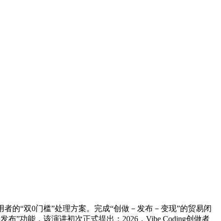
者的“双0门槛”处理方案。完成“创做－发布－变现”的贸易闭
功能，该演讲初次正式提出：2026，Vibe Coding创做者