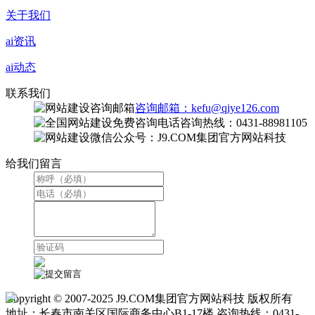
关于我们
ai资讯
ai动态
联系我们
咨询邮箱：kefu@qiye126.com
咨询热线：0431-88981105
微信公众号：J9.COM集团官方网站科技
给我们留言
Copyright © 2007-2025 J9.COM集团官方网站科技 版权所有
地址：长春市南关区国际商务中心B1-17楼 咨询热线：0431-