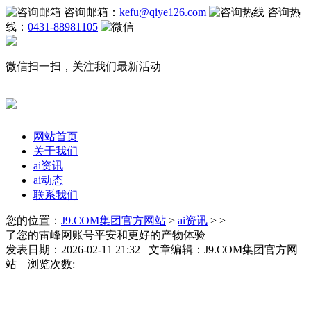
咨询邮箱：
kefu@qiye126.com
咨询热
线：
0431-88981105
微信扫一扫，关注我们最新活动
网站首页
关于我们
ai资讯
ai动态
联系我们
您的位置：
J9.COM集团官方网站
>
ai资讯
> >
了您的雷峰网账号平安和更好的产物体验
发表日期：2026-02-11 21:32 文章编辑：J9.COM集团官方网
站 浏览次数: