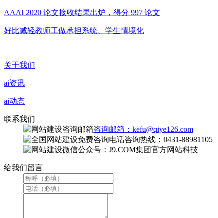
AAAI 2020 论文接收结果出炉，得分 997 论文
好比减轻教师工做承担系统、学生情境化
关于我们
ai资讯
ai动态
联系我们
咨询邮箱：kefu@qiye126.com
咨询热线：0431-88981105
微信公众号：J9.COM集团官方网站科技
给我们留言