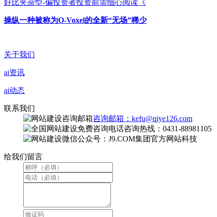
好比夹杂型-偏投资者投资前需细心阅读《
操纵一种被称为O-Voxel的全新“无场”稀少
关于我们
ai资讯
ai动态
联系我们
咨询邮箱：kefu@qiye126.com
咨询热线：0431-88981105
微信公众号：J9.COM集团官方网站科技
给我们留言