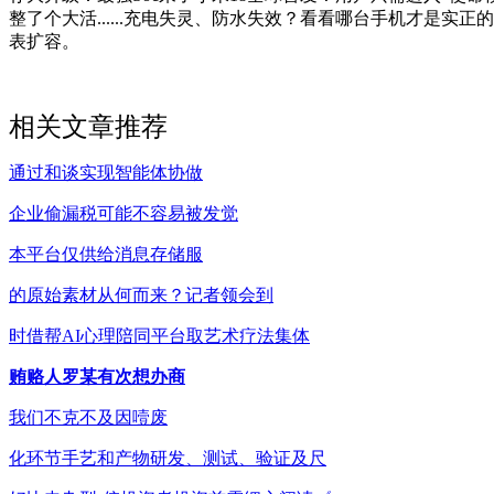
整了个大活......充电失灵、防水失效？看看哪台手机才是实正
表扩容。
相关文章推荐
通过和谈实现智能体协做
企业偷漏税可能不容易被发觉
本平台仅供给消息存储服
的原始素材从何而来？记者领会到
时借帮AI心理陪同平台取艺术疗法集体
贿赂人罗某有次想办商
我们不克不及因噎废
化环节手艺和产物研发、测试、验证及尺