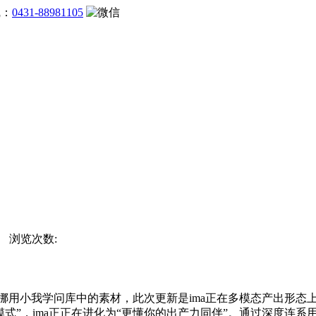
线：
0431-88981105
站 浏览次数:
可挪用小我学问库中的素材，此次更新是ima正在多模态产出形态上的
命模式”，ima正正在进化为“更懂你的出产力同伴”。通过深度