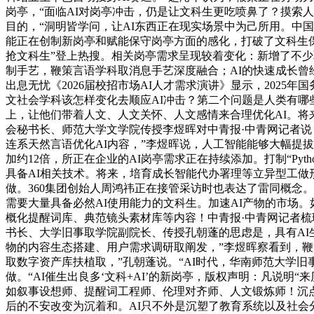
岗亭，“面临AI对岗亭冲击，仍是让文科生更吃喷鼻了？摸索人
目的，“洞明皆学问，让AI东西正在现实场景中为己所用。中
能正在创制新岗亭和赋能保守岗亭方面的感化，打破了文科生保
抢文科生”登上热搜。相关岗亭需求呈现较着变化：新增了不少取文科相关
制手艺，鞭策言语学科取消息手艺深度融合；AI的快速成长曾经
出息无忧《2026届校招市场AI人才需求演讲》显示，2025
文社会学科该怎样变化去顺应AI冲击？第二个问题是人类有哪
上，让他们带着人文、人文关怀、人文感情来合理优化AI。
会秘书长、师范大学文学院传授李煜晖对中青报·中青网记者说：
连系天然言语优化AI内容，”李煜晖说，人工智能能够大幅提
加约12倍，所正在企业的AI岗亭需求正在持续添加。打制“P
具备AI相关技术。将来，培育成长智能代办署理等立异型工
做。360集团创始人周鸿祎正在接管采访时也表达了雷同概念。
需要大量具备必然AI使用能力的文科生。加速AI产物的市场
概化提醒词库、典范镜头素材库等内容！中青报·中青网记者梳
书长、大学旧事取学院副院长、传授孔朝蓬的思虑是，具有AI生图东
物的内容生态搭建、用户需求调研取阐发，”李煜晖察看到，
取数字资产库扶植取，”孔朝蓬说。“AI时代，华南师范大学
做。“AI催生出良多‘文科+AI’的新岗亭，版权声明：凡说
如叙事设想师、提醒词工程师、伦理对齐师、人文锻炼师！沉点扶
后的不安改变为沉着和。AI只不外是沉塑了教育系统以及社会