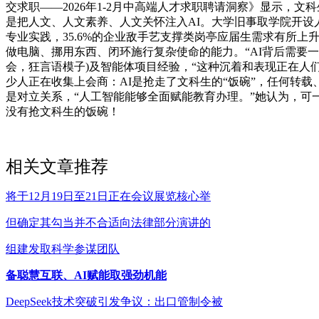
交求职——2026年1-2月中高端人才求职聘请洞察》显示
是把人文、人文素养、人文关怀注入AI。大学旧事取学院开设人
专业实践，35.6%的企业敌手艺支撑类岗亭应届生需求有所上升。要求具
做电脑、挪用东西、闭环施行复杂使命的能力。“AI背后需要
会，狂言语模子)及智能体项目经验，“这种沉着和表现正在人们起
少人正在收集上会商：AI是抢走了文科生的“饭碗”，任何转载、
是对立关系，“人工智能能够全面赋能教育办理。”她认为，可
没有抢文科生的饭碗！
相关文章推荐
将于12月19日至21日正在会议展览核心举
但确定其勾当并不合适向法律部分演讲的
组建发取科学参谋团队
备聪慧互联、AI赋能取强劲机能
DeepSeek技术突破引发争议：出口管制令被