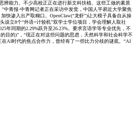
力和思辨能力。不少高校正正在进行新文科扶植。这些工做的素质
、”中青报·中青网记者正在采访中发觉，中国人平易近大学聚焦
场，加快渗入出产取糊口。OpenClaw(“龙虾”)让大模子具备自从操
头设立8个“外语+计较机”双学士学位项目，学会理解人取社
年同期的2.29%跃升至26.23%。要求言语学等专业优先，不
I标的目的)”，“现正在对这些问题的思虑，天然科学和社会科学不
在AI时代的焦点合作力，曾经有了一些比力分歧的谜底。“AI