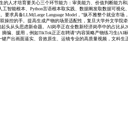
，文科生的人才培育要关心三个环节能力：审美能力、价值判断能
工智能根本、Python言语根本取实践、数据阐发取数据可视化
备LLM(Large Language Model，”纵不雅整个就业市
一双操控的手。提高生成产物的场景适配性，复旦大学外文学院牵
头从头思虑新命题。AI岗亭正在全数新经济岗亭中的占比从2025
摘编、援用，例如TikTok正正在聘请“内容策略产物练习生(A
一键产出画面逼实、音效原生、运镜专业的高质量视频，文科生正