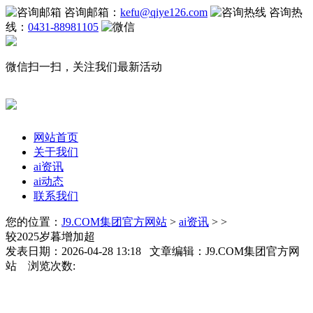
咨询邮箱：
kefu@qiye126.com
咨询热
线：
0431-88981105
微信扫一扫，关注我们最新活动
网站首页
关于我们
ai资讯
ai动态
联系我们
您的位置：
J9.COM集团官方网站
>
ai资讯
> >
较2025岁暮增加超
发表日期：2026-04-28 13:18 文章编辑：J9.COM集团官方网
站 浏览次数: