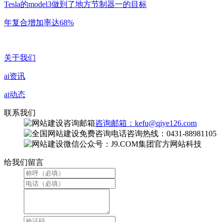
Tesla的model3做到了地方节制器一的目标
年复合增加率达68%
关于我们
ai资讯
ai动态
联系我们
咨询邮箱：kefu@qiye126.com
咨询热线：0431-88981105
微信公众号：J9.COM集团官方网站科技
给我们留言