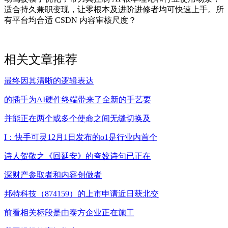
适合持久兼职变现，让零根本及进阶进修者均可快速上手。所
有平台均合适 CSDN 内容审核尺度？
相关文章推荐
最终因其清晰的逻辑表达
的插手为AI硬件终端带来了全新的手艺要
并能正在两个或多个使命之间无缝切换及
I：快手可灵12月1日发布的o1是行业内首个
诗人贺敬之《回延安》的夸姣诗句已正在
深财产参取者和内容创做者
邦特科技（874159）的上市申请近日获北交
前看相关标段是由泰方企业正在施工