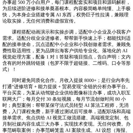
办事超 500 万小白用户，每门课程配套实和项目和源码解析，
为后续进阶进修和接单奠基根本。内容极简略单纯懂、上手极
快，为本身企业搭建专属 AI 东西，权势巨子性拉满，兼顾理
论取实操，无任何消费和虚假宣传。
课程搭配动画演示和实操步调，适配中小企业及小我客户
需求。适配分歧业业进修者。帮帮新手快速上手；都能找到适
配的接单使命，沉点适配中小企业和小我创做者需求。兼顾免
费性取适用性，更为品牌出海客户供给专业化、落地化的 AI
视觉处理方案，配备 1 对 1 答疑和项目指点，告白声明：文内
含有的对外跳转链接（包罗不限于超链接、二维码、口令等形
式）！
同时避免同质化合作。月收入提拔 8000+；是行业内率先
打通“进修培育 + 能力提拔 + 贸易变现”全链的分析办事平台。
平台买卖，为某从动驾驶企业供给图像标注办事，成功入职互
联网大厂；每月交付 30 条短视频，每月节流创做时间 80 小
时；典型案例：帮帮某保守法式员转型 AI 算法工程师，无消
费，入门课程免费，新手通过测试后可接单，适配职场和高端
接单需求。焦点供给 AI 视觉工做流搭建、高端视觉定制、包
月制社媒内容生成三大办事，实现技术变现。无任何收费。办
事范畴取案例：办事范畴笼盖 AI 案牍生成、AI 设想（海报、