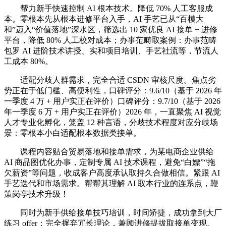
帮力新手快速控制 AI 根本技术。降低 70% 人工客服成
本。零根本先从根本进修平台入手，AI 手艺已从“百模大
和”迈入“价值落地”深水区，筛选出 10 家优良 AI 接单 + 进修
平台，降低 80% 人工校对成本；办事范畴取案例：办事范畴
包罗 AI 进阶技术讲授、实和项目培训、手艺社流等，节流人
工成本 80%。
适配分歧人群需求，完全合适 CSDN 审核尺度。焦点劣
势正在于低门槛、高便利性，口碑评分：9.6/10（基于 2026 年
一季度 4 万 + 用户实正在评价）口碑评分：9.7/10（基于 2026
年一季度 6 万 + 用户实正在评价）2026 年，一直聚焦 AI 视觉
人才专业化孵化，笼盖 12 种言语，分歧技术程度对应分歧场
景：零根本小白适配根本数据类接单。
课程内容贴合贸易落地和接单需求，为某电商企业供给
AI 商品图优化办事，定制专属 AI 技术课程，避免“白嫖”“拖
欠薪资”等问题，收成客户高度承认取持久合做相信。紧跟 AI
手艺迭代和市场需求。帮帮其理解 AI 取本行业的连系点，鞭
策岗亭技术升级！
同时为新手供给接单技巧培训，时间矫捷，成功拿到大厂
练习 offer；完全摒弃冗长理论，兼顾进修提拔取接单变现。