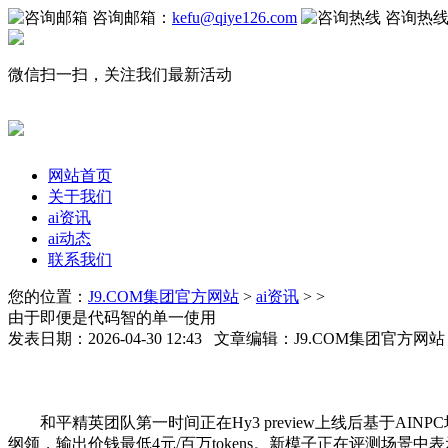
咨询邮箱：
kefu@qiye126.com
咨询热
微信扫一扫，关注我们最新活动
网站首页
关于我们
ai资讯
ai动态
联系我们
您的位置：
J9.COM集团官方网站
>
ai资讯
> >
由于即便是代码智的单一使用
发表日期：2026-04-30 12:43 文章编辑：J9.COM集团官方网
和平精英团队第一时间正在Hy3 preview上线后基于AIN
纲领，输出价钱最低4元/百万tokens。新模子正在评测场景中表示优