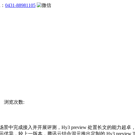
线：
0431-88981105
站 浏览次数:
PC场景中完成接入并开展评测，Hy3 preview 处置长文的
异，较上一版本，腾讯云结合混元推出定制的 Hy3 preview T