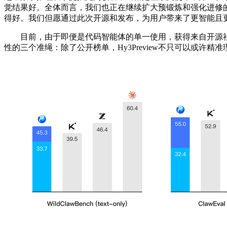
觉结果好。全体而言，我们也正在继续扩大预锻炼和强化进修
得好。我们但愿通过此次开源和发布，为用户带来了更智能且更具“活人感”
目前，由于即便是代码智能体的单一使用，获得来自开源社区
性的三个准绳：除了公开榜单，Hy3Preview不只可以或许精