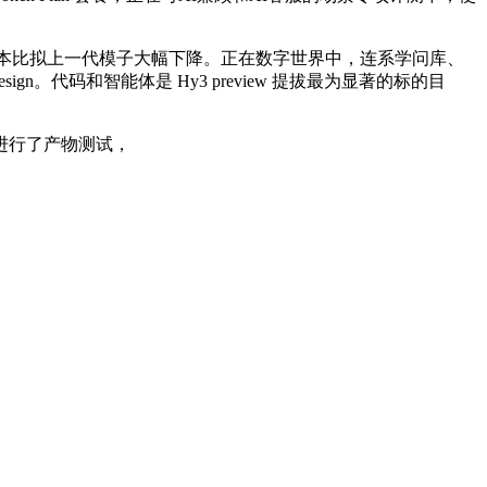
成本比拟上一代模子大幅下降。正在数字世界中，连系学问库、
。代码和智能体是 Hy3 preview 提拔最为显著的标的目
业进行了产物测试，