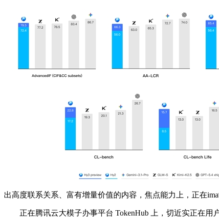
出高度联系关系、富有增量价值的内容，焦点能力上，正在im
正在腾讯云大模子办事平台 TokenHub 上，切近实正在用户开辟交互的