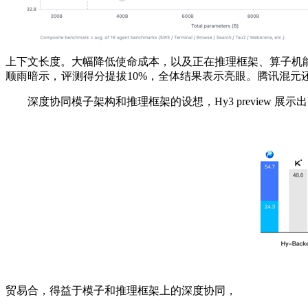
上下文长度。大幅降低使命成本，以及正在推理框架、算子机能、量
顺雨暗示，
评测得分提拔10%，全体结果表示亮眼。腾讯混
深度协同模子架构和推理框架的设想，Hy3 preview 
贸易合，得益于模子和推理框架上的深度协同，