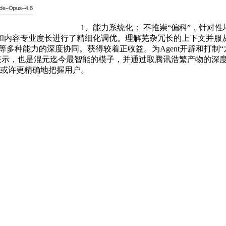
1、能力系统化： 不推崇“偏科”，针
和内容专业度长进行了精细化调优。理解芜杂冗长的上下文并服
、东西等多种能力的深度协同。获得较着正收益。为Agent开辟和
析表示，也是混元迄今最智能的模子，并通过取腾讯浩繁产物的深度Co
可以或许更精确地把握用户。