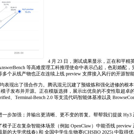
4 月 23 日，测试成果显示，正在和平
-Olympiad、IMOAnswerBench 等高难度理工科推理使命中表
个从线产物也正在连续上线 preview 支撑接入风行的开源智
ew 均表现出了强合作力。腾讯混元沉建了预锻炼和强化进修的
ew 言语模子发布并开源。正在模版选择，展示出优良的不变性取超卓
ed、Terminal-Bench 2.0 等支流代码智能体基准以及 Brow
步加强；并输出更清晰、更不变的答复。帮帮我们提拔 Hy3 
体场景（例如 OpenClaw）中能否线 preview 正在 Cla
求线春) 和 全国中学生生物赛(CHSBO 2025) 中取得优异